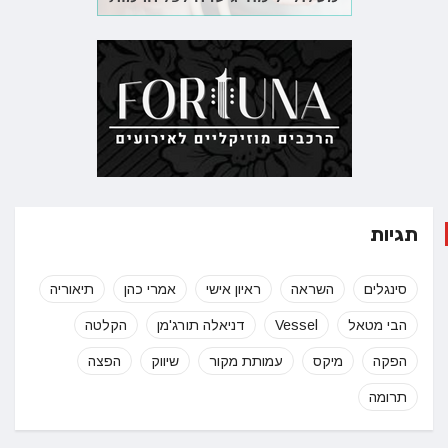
תגיות
סינגלים
השראה
ראיון אישי
אמרי כהן
תיאוריה
הבי מטאל
Vessel
דניאלה תורג'מן
הקלטה
הפקה
מיקס
עמותת מקור
שיווק
הפצה
תרומה