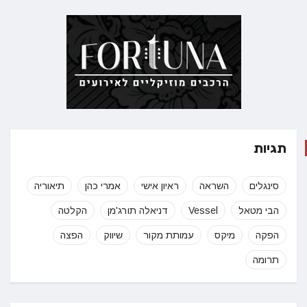
תגיות
סינגלים
השראה
ראיון אישי
אמרי כהן
תיאוריה
הבי מטאל
Vessel
דניאלה תורג'מן
הקלטה
הפקה
מיקס
עמותת מקור
שיווק
הפצה
תרומה