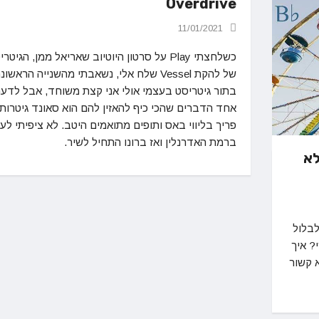
Overdrive
11/01/2021
כשלחצתי Play על סרטון היוטיוב שאריאל ממן, הגיטר
של להקת Vessel שלח אלי, נשאבתי מהשנייה הראשונ
בתור גיטריסט בעצמי אולי אני קצת משוחד, אבל לדעת
אחד הדברים שהכי כיף להאזין להם הוא סאונד גיטרות
פריך בליווי באס ותופים מתואמים היטב. לא ציפיתי לע
ברמת האדרנלין ואז ברונו התחיל לשיר.
לא
לבלול
? איך
 קשור