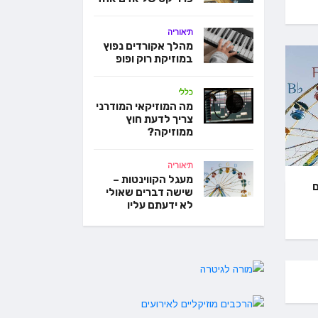
תיאוריה
מהלך אקורדים נפוץ
במוזיקת רוק ופופ
כללי
מה המוזיקאי המודרני
ת והיוצרת
צריך לדעת חוץ
ראיון ע
ממוזיקה?
ן
כהן
תיאוריה
מעגל הקווינטות –
ם
שישה דברים שאולי
20 בנובמבר 2020
לא ידעתם עליו