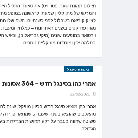
(צילום תמונת שער: פטר ויט) את סאונד החליל הייח
והמרגש של מתן קליין שמעתי לראשונה במופע מחו
לצ'יק קוריאה בשבלול לפני כשנתיים. השם שלו חת
מגוון פרויקטים בשנים האחרונות – כמלחין ומעבד, כ
וירטואוז במופעים שונים (מיקי גבריאלוב), וכאיש חינ
בתלמה ילין ומוסדות מוזיקליים נוספים.
ביקורת סינגל
אמרי כהן בסינגל חדש – 364 אסונות
22/02/2021
אמרי כהן מוציא סינגל חדש בכיוון מוזיקלי שונה לחל
מהאלבום שהוציא בשנה שעברה, שמתאר פרידה ל
פשוטה שחווה בעבר על רקע תחושות הבדידות בעי
הגדולה.