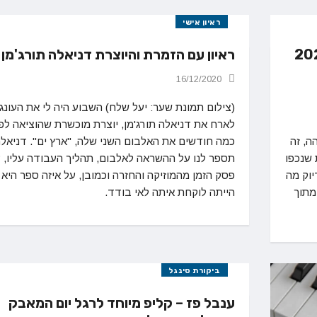
ראיון אישי
סינגל מסכם לשנת 2020
ראיון עם הזמרת והיוצרת דניאלה תורג'מן
16/12/2020
(צילום תמונת שער: יעל שלח) השבוע היה לי את העונג
לארח את דניאלה תורג'מן, יוצרת מוכשרת שהוציאה לפנ
ה, זה
כמה חודשים את האלבום השני שלה, "ארץ ים". דניאל
 שנכפו
תספר לנו על ההשראה לאלבום, תהליך העבודה עליו, 
יוק מה
פסק הזמן מהמוזיקה והחזרה וכמובן, על איזה ספר היא
מתוך
הייתה לוקחת איתה לאי בודד.
ביקורת סינגל
ענבל פז – קליפ מיוחד לרגל יום המאבק