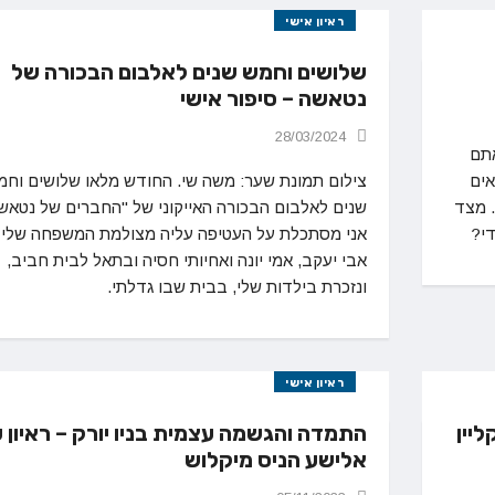
ראיון אישי
שלושים וחמש שנים לאלבום הבכורה של
נטאשה – סיפור אישי
28/03/2024
תם
אים
צילום תמונת שער: משה שי. החודש מלאו שלושים וחמ
. מצד
שנים לאלבום הבכורה האייקוני של "החברים של נטאש
די?
אני מסתכלת על העטיפה עליה מצולמת המשפחה שלי
אבי יעקב, אמי יונה ואחיותי חסיה ובתאל לבית חביב,
ונזכרת בילדות שלי, בבית שבו גדלתי.
ראיון אישי
ליין
התמדה והגשמה עצמית בניו יורק – ראיון 
אלישע הניס מיקלוש