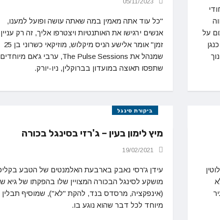
05/11/2023
ודי
וה
"כל עוד אתה מאמין במה שאתה עושה ופועל למענו,
ום על
אנשים ירגישו את האותנטיות ויצטרפו אליך, זה רק עניין
נגן
זמן" אומר אלישע הניס מיקלוש, מוזיקאי כשרוני בן 25
וך
שמנהל את The Pulse Sessions, ערבי ג'אם מיוחדים
שתפסו תאוצה במועדון בברוקלין, ניו-יורק.
ביקורת סינגל
מיץ לימון בעין – ג'רזי בסינגל בכורה
19/02/2021
וטין
עידן ג'רסי נאבק בארבעת האלמנטים של הטבע בקליפ
א
מושקע לסינגל הבכורה המצויין שלו בהפקתו של גיא ש
ר
(אינפקציה, מרסדס בנד, להקת "לא"), שמוסיף תבלין
מיוחד לכל דבר שהוא נוגע בו.